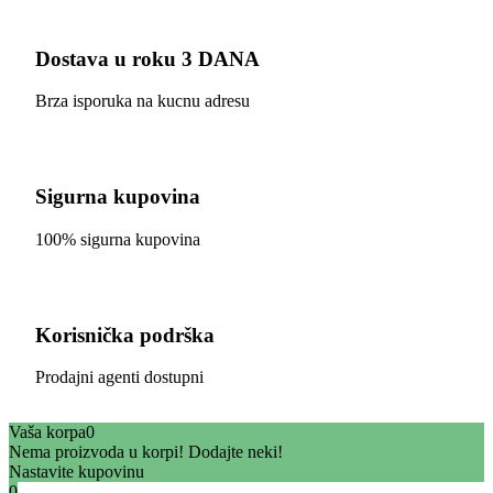
Dostava u roku 3 DANA
Brza isporuka na kucnu adresu
Sigurna kupovina
100% sigurna kupovina
Korisnička podrška
Prodajni agenti dostupni
Vaša korpa
0
Nema proizvoda u korpi! Dodajte neki!
Nastavite kupovinu
0