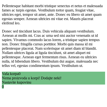
Pellentesque habitant morbi tristique senectus et netus et malesuada
fames ac turpis egestas. Vestibulum tortor quam, feugiat vitae,
ultricies eget, tempor sit amet, ante. Donec eu libero sit amet quam
egestas semper. Aenean ultricies mi vitae est. Mauris placerat
eleifend leo.
Donec sed tincidunt lacus. Duis vehicula aliquam vestibulum.
Aenean at mollis mi. Cras ac urna sed nisi auctor venenatis ut id
sapien. Vivamus commodo lacus lorem, a tristique sapien tempus
non. Donec fringilla cursus porttitor. Morbi quis massa id mi
pellentesque placerat. Nam scelerisque sit amet diam id blandit.
Nullam ultrices ligula at ligula tincidunt, sit amet aliquet mi
pellentesque. Aenean eget fermentum risus. Aenean eu ultricies
nulla, id bibendum libero. Vestibulum dui augue, malesuada nec
tellus vel, egestas condimentum ipsum. Vestibulum ut.
Vaša korpa
0
Nema proizvoda u korpi! Dodajte neki!
Nastavite kupovinu
0