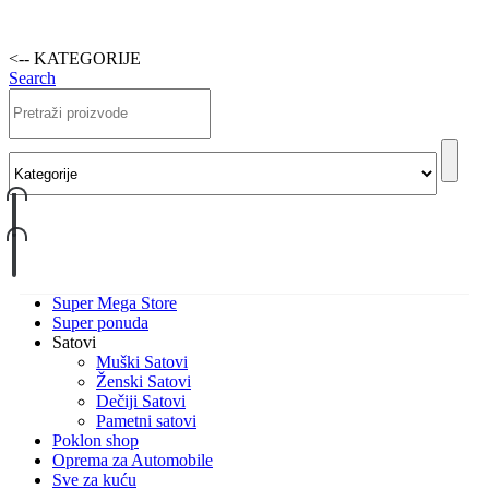
<-- KATEGORIJE
Search
Super Mega Store
Super ponuda
Satovi
Muški Satovi
Ženski Satovi
Dečiji Satovi
Pametni satovi
Poklon shop
Oprema za Automobile
Sve za kuću