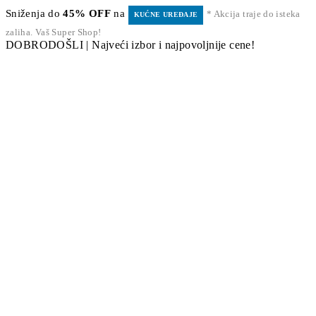
Sniženja do
45% OFF
na
* Akcija traje do isteka
KUĆNE UREĐAJE
zaliha. Vaš Super Shop!
DOBRODOŠLI | Najveći izbor i najpovoljnije cene!