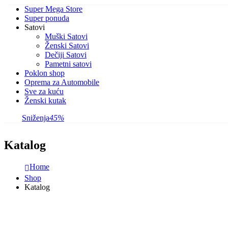
Super Mega Store
Super ponuda
Satovi
Muški Satovi
Ženski Satovi
Dečiji Satovi
Pametni satovi
Poklon shop
Oprema za Automobile
Sve za kuću
Ženski kutak
Sniženja
45%
Katalog
Home
Shop
Katalog