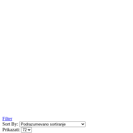
Filter
Sort By:
Prikazati: