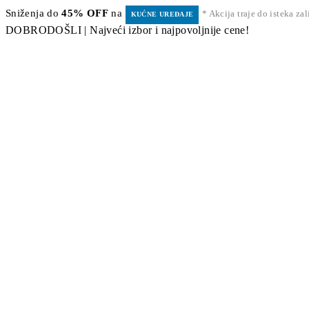
Sniženja do
45% OFF
na
* Akcija traje do isteka za
KUĆNE UREĐAJE
DOBRODOŠLI | Najveći izbor i najpovoljnije cene!