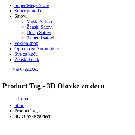
Super Mega Store
Super ponuda
Satovi
Muški Satovi
Ženski Satovi
Dečiji Satovi
Pametni satovi
Poklon shop
Oprema za Automobile
Sve za kuću
Ženski kutak
Sniženja
45%
Product Tag - 3D Olovke za decu
Home
Shop
Product Tag -
3D Olovke za decu