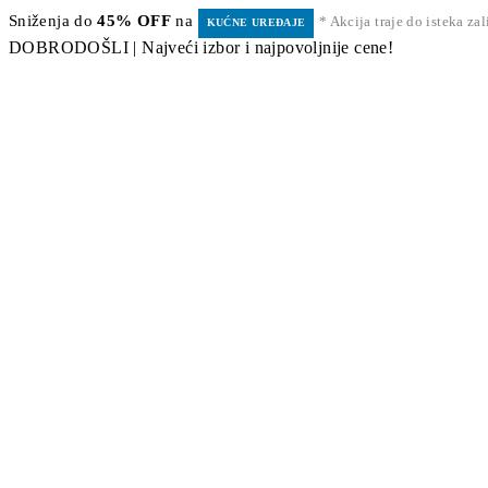
Sniženja do
45% OFF
na
* Akcija traje do isteka za
KUĆNE UREĐAJE
DOBRODOŠLI | Najveći izbor i najpovoljnije cene!