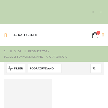
<-- KATEGORIJE
SHOP
PRODUCT TAG -
3U1 MULTIFUNKCIONALNA PEĆ - APARAT ZA KAFU
FILTER