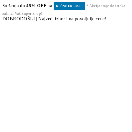
Sniženja do
45% OFF
na
* Akcija traje do isteka
KUĆNE UREĐAJE
zaliha. Vaš Super Shop!
DOBRODOŠLI | Najveći izbor i najpovoljnije cene!