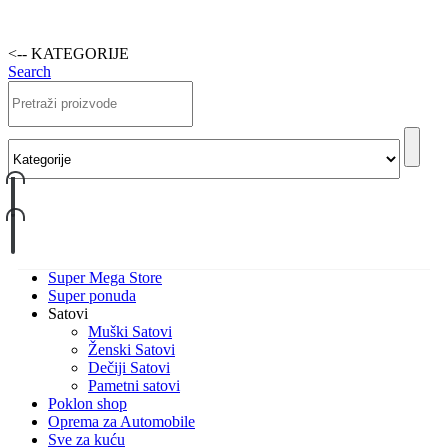
<-- KATEGORIJE
Search
Super Mega Store
Super ponuda
Satovi
Muški Satovi
Ženski Satovi
Dečiji Satovi
Pametni satovi
Poklon shop
Oprema za Automobile
Sve za kuću