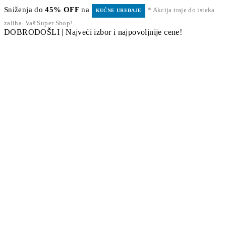
Sniženja do
45% OFF
na
* Akcija traje do isteka
KUĆNE UREĐAJE
zaliha. Vaš Super Shop!
DOBRODOŠLI | Najveći izbor i najpovoljnije cene!