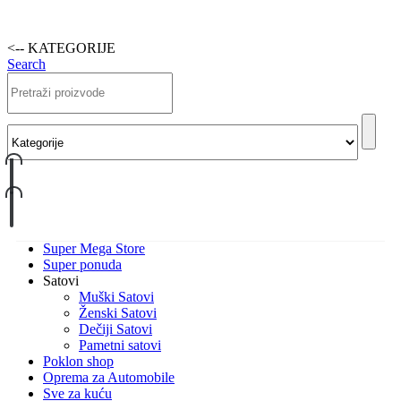
<-- KATEGORIJE
Search
Super Mega Store
Super ponuda
Satovi
Muški Satovi
Ženski Satovi
Dečiji Satovi
Pametni satovi
Poklon shop
Oprema za Automobile
Sve za kuću