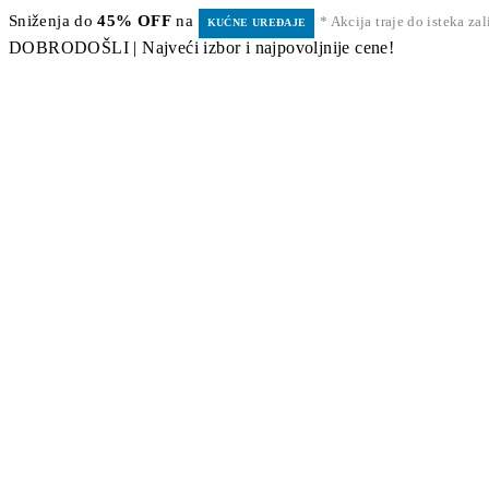
Sniženja do
45% OFF
na
* Akcija traje do isteka za
KUĆNE UREĐAJE
DOBRODOŠLI | Najveći izbor i najpovoljnije cene!