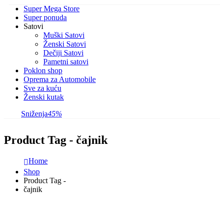
Super Mega Store
Super ponuda
Satovi
Muški Satovi
Ženski Satovi
Dečiji Satovi
Pametni satovi
Poklon shop
Oprema za Automobile
Sve za kuću
Ženski kutak
Sniženja
45%
Product Tag - čajnik
Home
Shop
Product Tag -
čajnik