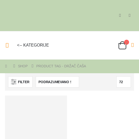
<-- KATEGORIJE
SHOP
PRODUCT TAG -
DRŽAČ ČAŠA
FILTER