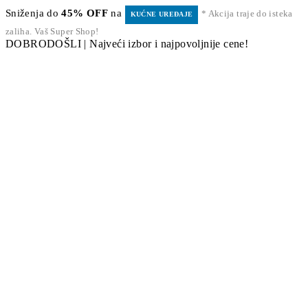
Sniženja do
45% OFF
na
* Akcija traje do isteka
KUĆNE UREĐAJE
zaliha. Vaš Super Shop!
DOBRODOŠLI | Najveći izbor i najpovoljnije cene!