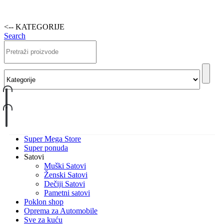
<-- KATEGORIJE
Search
Super Mega Store
Super ponuda
Satovi
Muški Satovi
Ženski Satovi
Dečiji Satovi
Pametni satovi
Poklon shop
Oprema za Automobile
Sve za kuću