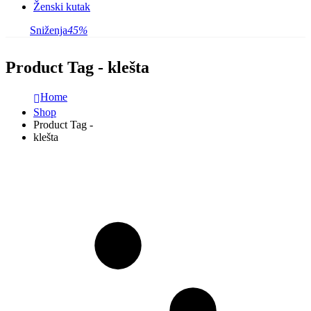
Ženski kutak
Sniženja
45%
Product Tag - klešta
Home
Shop
Product Tag -
klešta