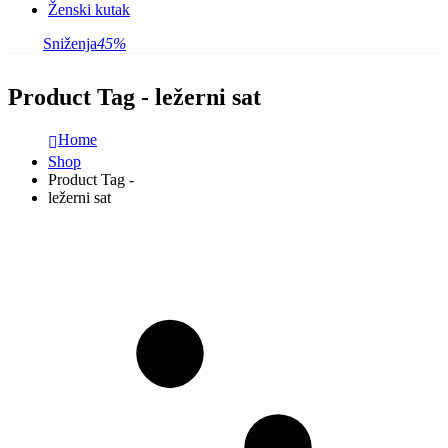
Ženski kutak
Sniženja
45%
Product Tag - ležerni sat
Home
Shop
Product Tag -
ležerni sat