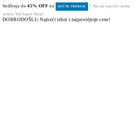
Sniženja do
45% OFF
na
* Akcija traje do isteka
KUĆNE UREĐAJE
zaliha. Vaš Super Shop!
DOBRODOŠLI | Najveći izbor i najpovoljnije cene!