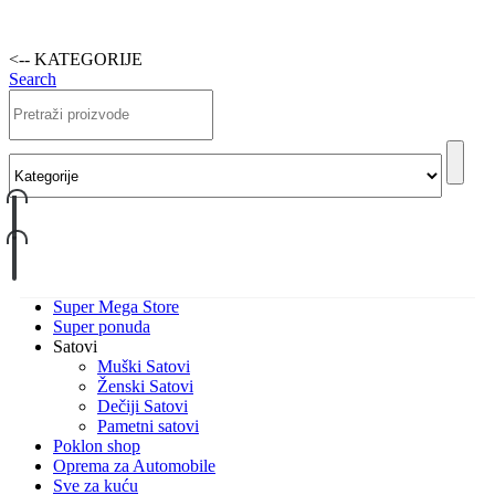
<-- KATEGORIJE
Search
Super Mega Store
Super ponuda
Satovi
Muški Satovi
Ženski Satovi
Dečiji Satovi
Pametni satovi
Poklon shop
Oprema za Automobile
Sve za kuću