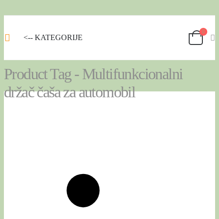
<-- KATEGORIJE
Product Tag - Multifunkcionalni
držač čaša za automobil
SHOP
PRODUCT TAG -
MULTIFUNKCIONALNI DRŽAČ ČAŠA ZA AUTOMOBIL