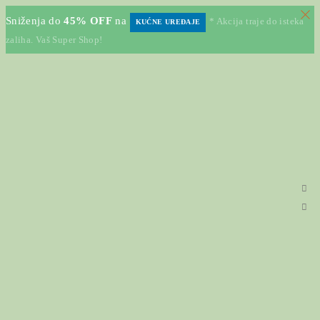
Sniženja do
45% OFF
na
* Akcija traje do isteka
KUĆNE UREĐAJE
zaliha. Vaš Super Shop!