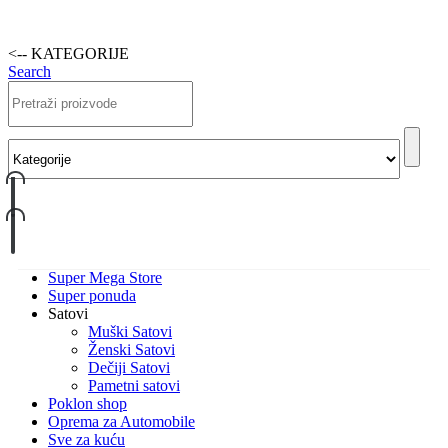
<-- KATEGORIJE
Search
Super Mega Store
Super ponuda
Satovi
Muški Satovi
Ženski Satovi
Dečiji Satovi
Pametni satovi
Poklon shop
Oprema za Automobile
Sve za kuću