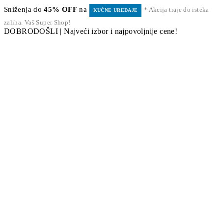
Sniženja do
45% OFF
na
* Akcija traje do isteka
KUĆNE UREĐAJE
zaliha. Vaš Super Shop!
DOBRODOŠLI | Najveći izbor i najpovoljnije cene!