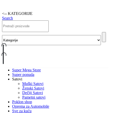
<-- KATEGORIJE
Search
Super Mega Store
Super ponuda
Satovi
Muški Satovi
Ženski Satovi
Dečiji Satovi
Pametni satovi
Poklon shop
Oprema za Automobile
Sve za kuću