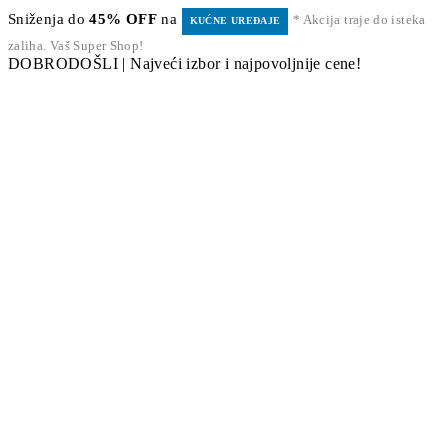
Sniženja do
45% OFF
na
* Akcija traje do isteka
KUĆNE UREĐAJE
zaliha. Vaš Super Shop!
DOBRODOŠLI | Najveći izbor i najpovoljnije cene!