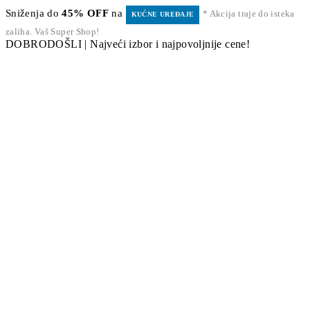
Sniženja do
45% OFF
na
* Akcija traje do isteka
KUĆNE UREĐAJE
zaliha. Vaš Super Shop!
DOBRODOŠLI | Najveći izbor i najpovoljnije cene!