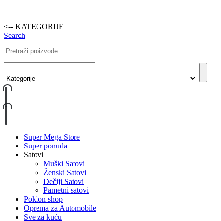
<-- KATEGORIJE
Search
Super Mega Store
Super ponuda
Satovi
Muški Satovi
Ženski Satovi
Dečiji Satovi
Pametni satovi
Poklon shop
Oprema za Automobile
Sve za kuću