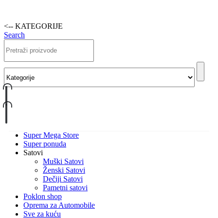
<-- KATEGORIJE
Search
Super Mega Store
Super ponuda
Satovi
Muški Satovi
Ženski Satovi
Dečiji Satovi
Pametni satovi
Poklon shop
Oprema za Automobile
Sve za kuću