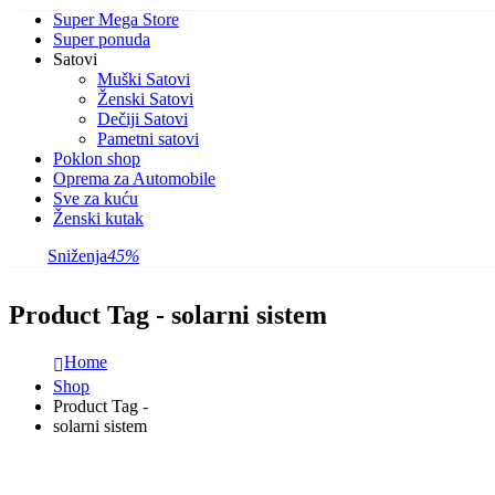
Super Mega Store
Super ponuda
Satovi
Muški Satovi
Ženski Satovi
Dečiji Satovi
Pametni satovi
Poklon shop
Oprema za Automobile
Sve za kuću
Ženski kutak
Sniženja
45%
Product Tag - solarni sistem
Home
Shop
Product Tag -
solarni sistem