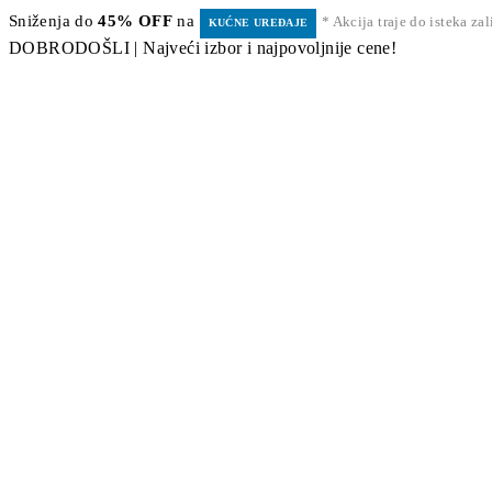
Sniženja do
45% OFF
na
* Akcija traje do isteka za
KUĆNE UREĐAJE
DOBRODOŠLI | Najveći izbor i najpovoljnije cene!