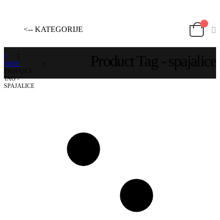
<-- KATEGORIJE
Product Tag - spajalice
SHOP
PRODUCT
TAG -
SPAJALICE