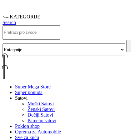
<-- KATEGORIJE
Search
Super Mega Store
Super ponuda
Satovi
Muški Satovi
Ženski Satovi
Dečiji Satovi
Pametni satovi
Poklon shop
Oprema za Automobile
Sve za kuću