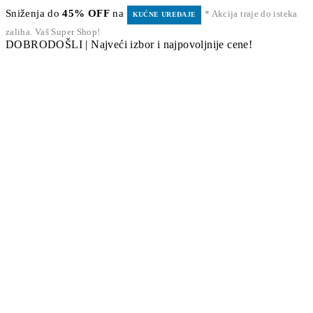
Sniženja do
45% OFF
na
* Akcija traje do isteka
KUĆNE UREĐAJE
zaliha. Vaš Super Shop!
DOBRODOŠLI | Najveći izbor i najpovoljnije cene!