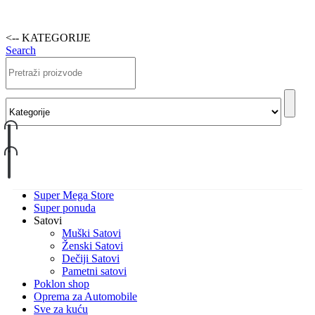
<-- KATEGORIJE
Search
Super Mega Store
Super ponuda
Satovi
Muški Satovi
Ženski Satovi
Dečiji Satovi
Pametni satovi
Poklon shop
Oprema za Automobile
Sve za kuću