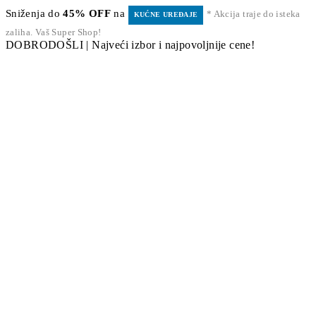
Sniženja do
45% OFF
na
* Akcija traje do isteka
KUĆNE UREĐAJE
zaliha. Vaš Super Shop!
DOBRODOŠLI | Najveći izbor i najpovoljnije cene!