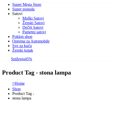
Super Mega Store
Super ponuda
Satovi
Muški Satovi
Ženski Satovi
Dečiji Satovi
Pametni satovi
Poklon shop
Oprema za Automobile
Sve za kuću
Ženski kutak
Sniženja
45%
Product Tag - stona lampa
Home
Shop
Product Tag -
stona lampa