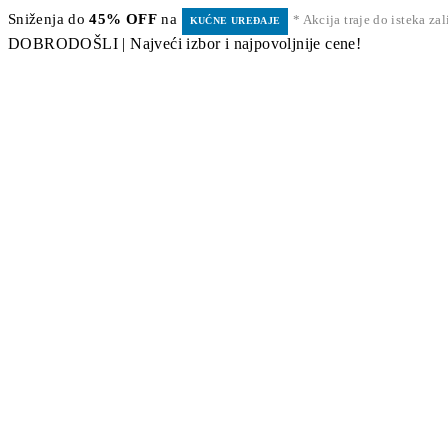
Sniženja do
45% OFF
na
* Akcija traje do isteka za
KUĆNE UREĐAJE
DOBRODOŠLI | Najveći izbor i najpovoljnije cene!