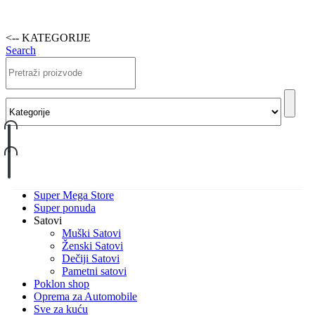
<-- KATEGORIJE
Search
Super Mega Store
Super ponuda
Satovi
Muški Satovi
Ženski Satovi
Dečiji Satovi
Pametni satovi
Poklon shop
Oprema za Automobile
Sve za kuću