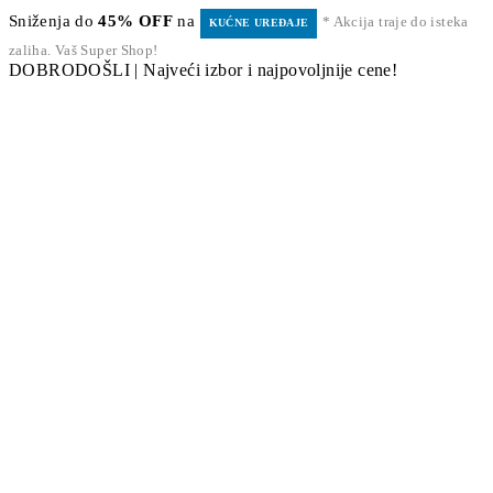
Sniženja do
45% OFF
na
* Akcija traje do isteka
KUĆNE UREĐAJE
zaliha. Vaš Super Shop!
DOBRODOŠLI | Najveći izbor i najpovoljnije cene!