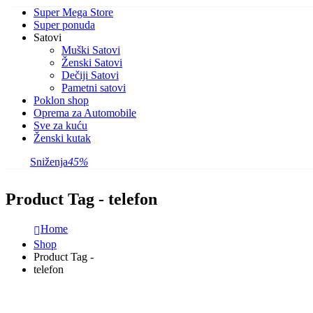
Super Mega Store
Super ponuda
Satovi
Muški Satovi
Ženski Satovi
Dečiji Satovi
Pametni satovi
Poklon shop
Oprema za Automobile
Sve za kuću
Ženski kutak
Sniženja
45%
Product Tag - telefon
Home
Shop
Product Tag -
telefon