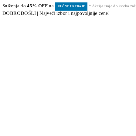
Sniženja do
45% OFF
na
* Akcija traje do isteka za
KUĆNE UREĐAJE
DOBRODOŠLI | Najveći izbor i najpovoljnije cene!