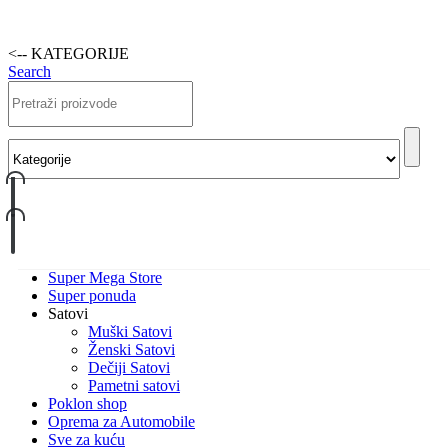
<-- KATEGORIJE
Search
Super Mega Store
Super ponuda
Satovi
Muški Satovi
Ženski Satovi
Dečiji Satovi
Pametni satovi
Poklon shop
Oprema za Automobile
Sve za kuću