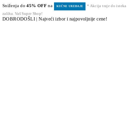
Sniženja do
45% OFF
na
* Akcija traje do isteka
KUĆNE UREĐAJE
zaliha. Vaš Super Shop!
DOBRODOŠLI | Najveći izbor i najpovoljnije cene!