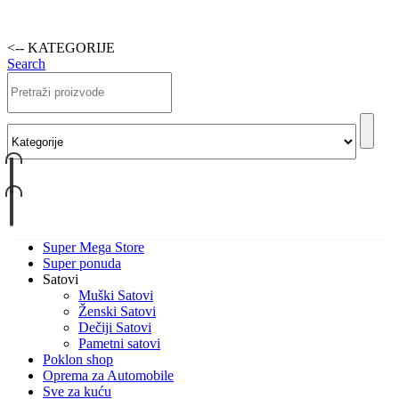
<-- KATEGORIJE
Search
Super Mega Store
Super ponuda
Satovi
Muški Satovi
Ženski Satovi
Dečiji Satovi
Pametni satovi
Poklon shop
Oprema za Automobile
Sve za kuću