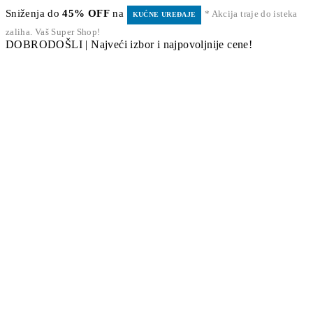
Sniženja do
45% OFF
na
* Akcija traje do isteka
KUĆNE UREĐAJE
zaliha. Vaš Super Shop!
DOBRODOŠLI | Najveći izbor i najpovoljnije cene!