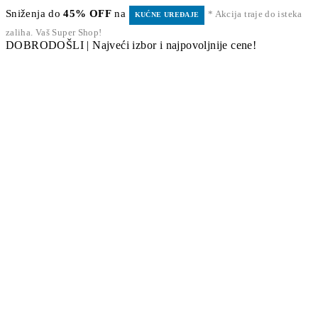
Sniženja do
45% OFF
na
* Akcija traje do isteka
KUĆNE UREĐAJE
zaliha. Vaš Super Shop!
DOBRODOŠLI | Najveći izbor i najpovoljnije cene!