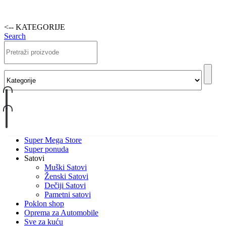
<-- KATEGORIJE
Search
Super Mega Store
Super ponuda
Satovi
Muški Satovi
Ženski Satovi
Dečiji Satovi
Pametni satovi
Poklon shop
Oprema za Automobile
Sve za kuću