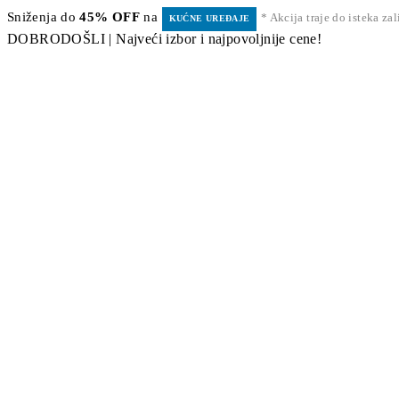
Sniženja do
45% OFF
na
* Akcija traje do isteka za
KUĆNE UREĐAJE
DOBRODOŠLI | Najveći izbor i najpovoljnije cene!