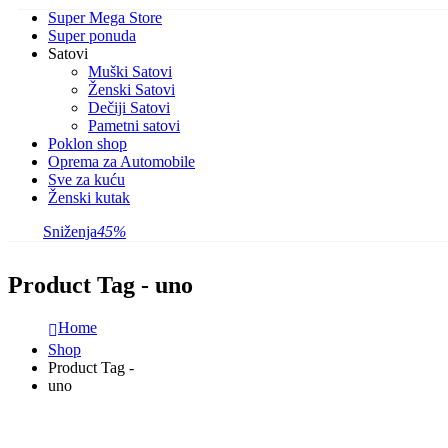
Super Mega Store
Super ponuda
Satovi
Muški Satovi
Ženski Satovi
Dečiji Satovi
Pametni satovi
Poklon shop
Oprema za Automobile
Sve za kuću
Ženski kutak
Sniženja
45%
Product Tag - uno
Home
Shop
Product Tag -
uno