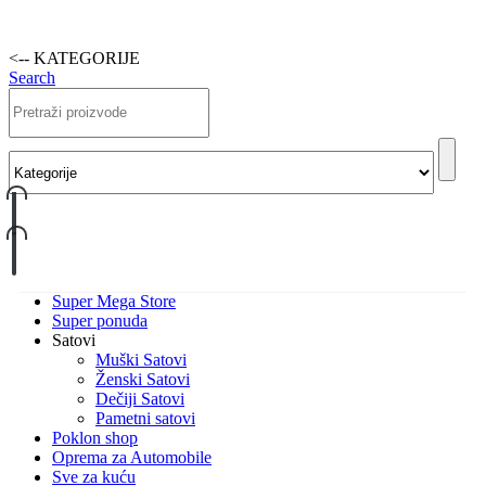
<-- KATEGORIJE
Search
Super Mega Store
Super ponuda
Satovi
Muški Satovi
Ženski Satovi
Dečiji Satovi
Pametni satovi
Poklon shop
Oprema za Automobile
Sve za kuću