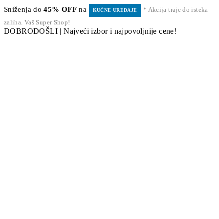
Sniženja do
45% OFF
na
* Akcija traje do isteka
KUĆNE UREĐAJE
zaliha. Vaš Super Shop!
DOBRODOŠLI | Najveći izbor i najpovoljnije cene!