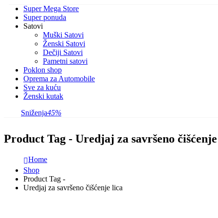
Super Mega Store
Super ponuda
Satovi
Muški Satovi
Ženski Satovi
Dečiji Satovi
Pametni satovi
Poklon shop
Oprema za Automobile
Sve za kuću
Ženski kutak
Sniženja
45%
Product Tag - Uredjaj za savršeno čišćenje
Home
Shop
Product Tag -
Uredjaj za savršeno čišćenje lica