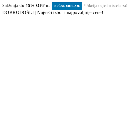
Sniženja do
45% OFF
na
* Akcija traje do isteka za
KUĆNE UREĐAJE
DOBRODOŠLI | Najveći izbor i najpovoljnije cene!