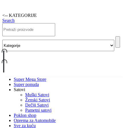
<-- KATEGORIJE
Search
Super Mega Store
Super ponuda
Satovi
Muški Satovi
Ženski Satovi
Dečiji Satovi
Pametni satovi
Poklon shop
Oprema za Automobile
Sve za kuću