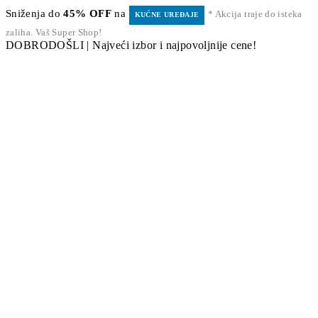
Sniženja do
45% OFF
na
* Akcija traje do isteka
KUĆNE UREĐAJE
zaliha. Vaš Super Shop!
DOBRODOŠLI | Najveći izbor i najpovoljnije cene!