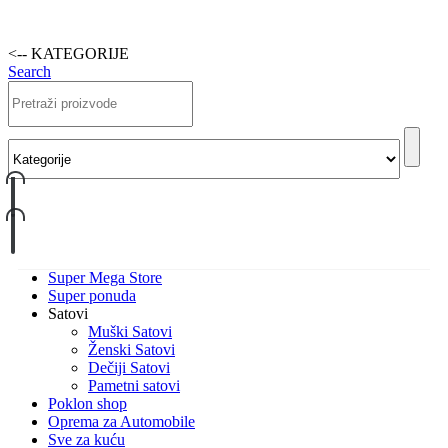
<-- KATEGORIJE
Search
Super Mega Store
Super ponuda
Satovi
Muški Satovi
Ženski Satovi
Dečiji Satovi
Pametni satovi
Poklon shop
Oprema za Automobile
Sve za kuću