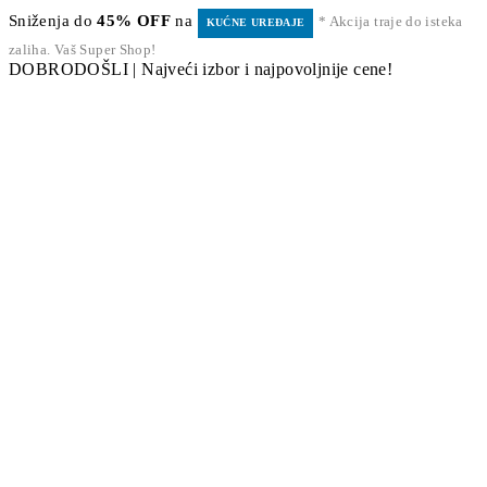
Sniženja do
45% OFF
na
* Akcija traje do isteka
KUĆNE UREĐAJE
zaliha. Vaš Super Shop!
DOBRODOŠLI | Najveći izbor i najpovoljnije cene!