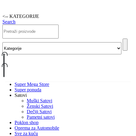
<-- KATEGORIJE
Search
Super Mega Store
Super ponuda
Satovi
Muški Satovi
Ženski Satovi
Dečiji Satovi
Pametni satovi
Poklon shop
Oprema za Automobile
Sve za kuću