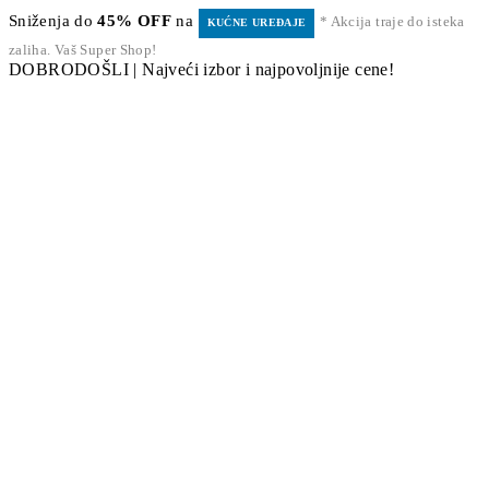
Sniženja do
45% OFF
na
* Akcija traje do isteka
KUĆNE UREĐAJE
zaliha. Vaš Super Shop!
DOBRODOŠLI | Najveći izbor i najpovoljnije cene!