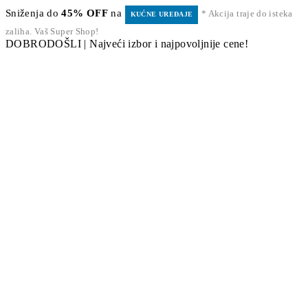
Sniženja do
45% OFF
na
* Akcija traje do isteka
KUĆNE UREĐAJE
zaliha. Vaš Super Shop!
DOBRODOŠLI | Najveći izbor i najpovoljnije cene!