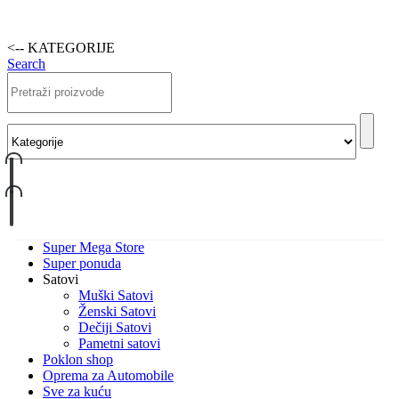
<-- KATEGORIJE
Search
Super Mega Store
Super ponuda
Satovi
Muški Satovi
Ženski Satovi
Dečiji Satovi
Pametni satovi
Poklon shop
Oprema za Automobile
Sve za kuću