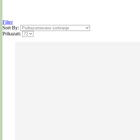
Filter
Sort By:
Prikazati: