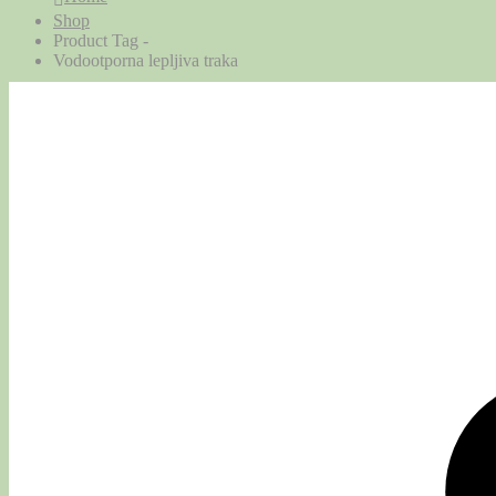
Shop
Product Tag -
Vodootporna lepljiva traka