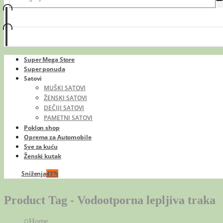
Super Mega Store
Super ponuda
Satovi
MUŠKI SATOVI
ŽENSKI SATOVI
DEČIJI SATOVI
PAMETNI SATOVI
Poklon shop
Oprema za Automobile
Sve za kuću
Ženski kutak
Sniženja
45%
Product Tag - Vodootporna lepljiva traka
Home