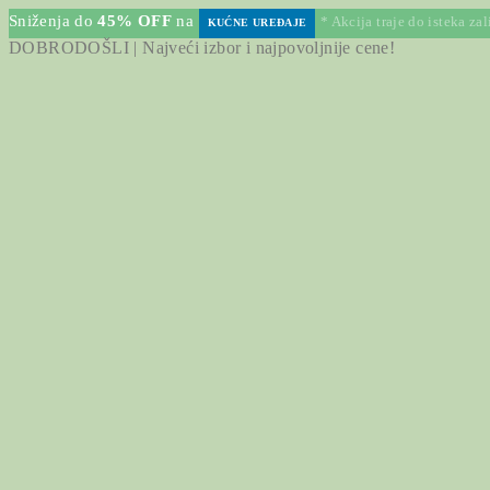
Sniženja do
45% OFF
na
* Akcija traje do isteka za
KUĆNE UREĐAJE
DOBRODOŠLI | Najveći izbor i najpovoljnije cene!