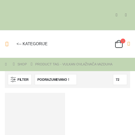
<-- KATEGORIJE
SHOP
PRODUCT TAG -
VULKAN OVLAŽIVAČA VAZDUHA
FILTER