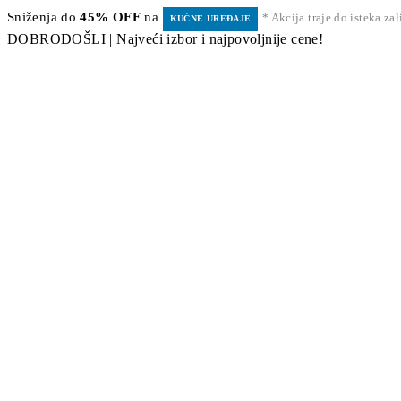
Sniženja do
45% OFF
na
* Akcija traje do isteka za
KUĆNE UREĐAJE
DOBRODOŠLI | Najveći izbor i najpovoljnije cene!