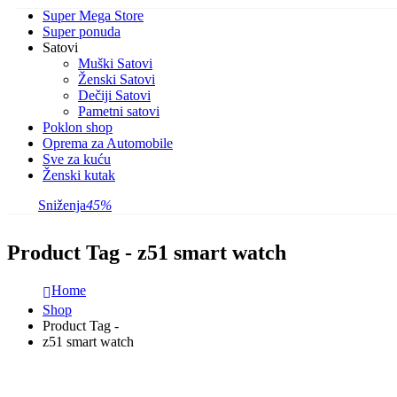
Super Mega Store
Super ponuda
Satovi
Muški Satovi
Ženski Satovi
Dečiji Satovi
Pametni satovi
Poklon shop
Oprema za Automobile
Sve za kuću
Ženski kutak
Sniženja
45%
Product Tag - z51 smart watch
Home
Shop
Product Tag -
z51 smart watch