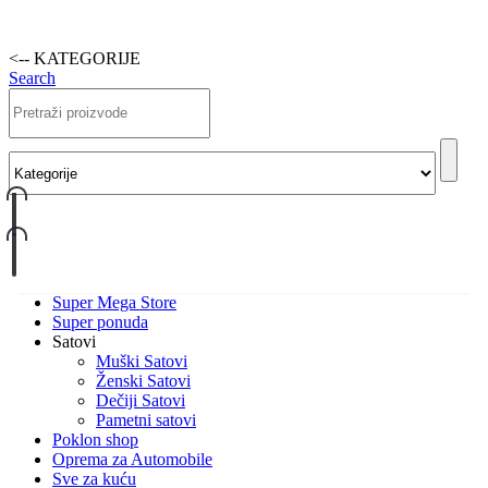
<-- KATEGORIJE
Search
Super Mega Store
Super ponuda
Satovi
Muški Satovi
Ženski Satovi
Dečiji Satovi
Pametni satovi
Poklon shop
Oprema za Automobile
Sve za kuću