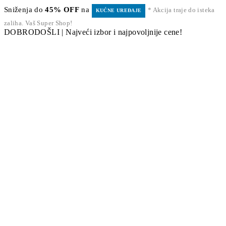
Sniženja do
45% OFF
na
* Akcija traje do isteka
KUĆNE UREĐAJE
zaliha. Vaš Super Shop!
DOBRODOŠLI | Najveći izbor i najpovoljnije cene!