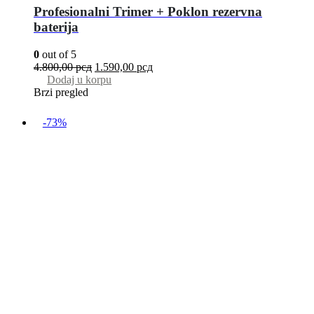
Profesionalni Trimer + Poklon rezervna
baterija
0
out of 5
4.800,00
рсд
1.590,00
рсд
Dodaj u korpu
Brzi pregled
-73%