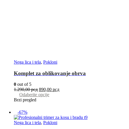
Nega lica i tela
,
Pokloni
Komplet za oblikovanje obrva
0
out of 5
1.290,00
рсд
890,00
рсд
Odaberite opcije
Brzi pregled
-67%
Nega lica i tela
,
Pokloni