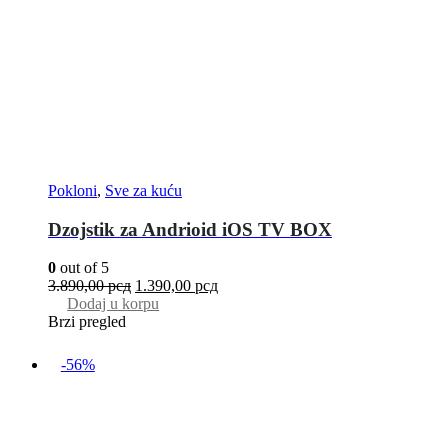
Pokloni
,
Sve za kuću
Dzojstik za Andrioid iOS TV BOX
0
out of 5
3.890,00
рсд
1.390,00
рсд
Dodaj u korpu
Brzi pregled
-56%