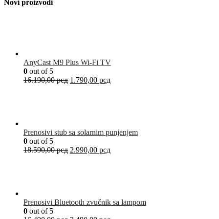
Novi proizvodi
AnyCast M9 Plus Wi-Fi TV
0
out of 5
16.190,00
рсд
1.790,00
рсд
Prenosivi stub sa solarnim punjenjem
0
out of 5
18.590,00
рсд
2.990,00
рсд
Prenosivi Bluetooth zvučnik sa lampom
0
out of 5