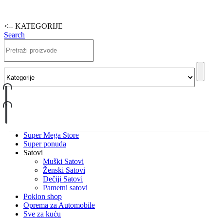
<-- KATEGORIJE
Search
Super Mega Store
Super ponuda
Satovi
Muški Satovi
Ženski Satovi
Dečiji Satovi
Pametni satovi
Poklon shop
Oprema za Automobile
Sve za kuću