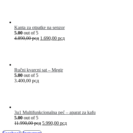
Kanta za otpatke na senzor
5.00
out of 5
4.890,00
рсд
1.690,00
рсд
Ručni kvarcni sat – Megir
5.00
out of 5
3.400,00
рсд
3u1 Multifunkcionalna peć – aparat za kafu
5.00
out of 5
11.990,00
рсд
5.990,00
рсд