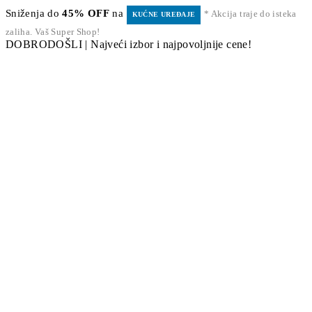
Sniženja do
45% OFF
na
* Akcija traje do isteka
KUĆNE UREĐAJE
zaliha. Vaš Super Shop!
DOBRODOŠLI | Najveći izbor i najpovoljnije cene!