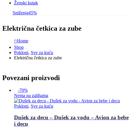
Ženski kutak
Sniženja
45%
Električna četkica za zube
Home
Shop
Pokloni
,
Sve za kuću
Električna četkica za zube
Povezani proizvodi
-70%
Nema na zalihama
Pokloni
,
Sve za kuću
Dušek za decu – Dušek za vodu – Avion za bebe
i decu