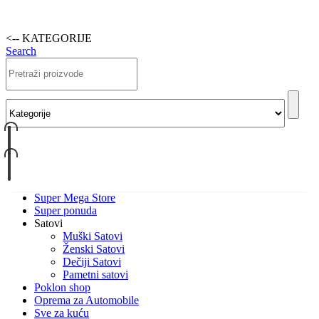
<-- KATEGORIJE
Search
Super Mega Store
Super ponuda
Satovi
Muški Satovi
Ženski Satovi
Dečiji Satovi
Pametni satovi
Poklon shop
Oprema za Automobile
Sve za kuću