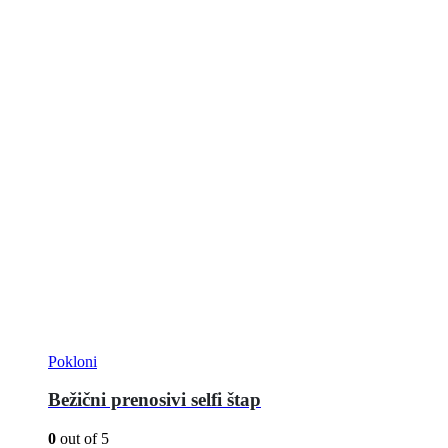
Pokloni
Bežični prenosivi selfi štap
0
out of 5