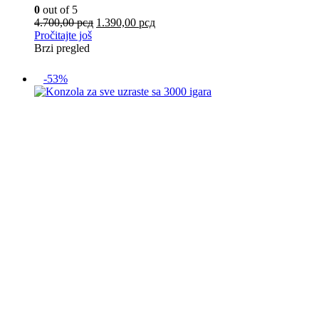
0
out of 5
4.700,00
рсд
1.390,00
рсд
Pročitajte još
Brzi pregled
-53%