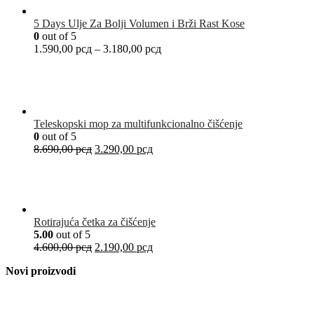
5 Days Ulje Za Bolji Volumen i Brži Rast Kose
0
out of 5
1.590,00
рсд
–
3.180,00
рсд
Teleskopski mop za multifunkcionalno čišćenje
0
out of 5
8.690,00
рсд
3.290,00
рсд
Rotirajuća četka za čišćenje
5.00
out of 5
4.600,00
рсд
2.190,00
рсд
Novi proizvodi