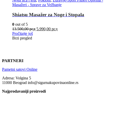
Nega lica i tela
,
Pokloni
,
Zdravlje-Sport Fitnes Oprema -
Masažeri - Sprave za Vežbanje
Shiatsu Masažer za Noge i Stopala
0
out of 5
13.500,00
рсд
5.990,00
рсд
Pročitajte još
Brzi pregled
PARTNERI
Pametni satovi Online
Adresa: Volgina 5
11000 Beograd info@sigurnakupovinaonline.rs
Najprodavaniji proizvodi