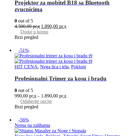
Projektor za mobitel B18 sa Bluetooth
zvucnicima
0
out of 5
4.500,00
рсд
1.890,00
рсд
Dodaj u korpu
Brzi pregled
-51%
HIT CENA
,
Nega lica i tela
,
Pokloni
Profesionalni Trimer za kosu i bradu
0
out of 5
990,00
рсд
–
1.890,00
рсд
Odaberite opcije
Brzi pregled
-56%
Nema na zalihama