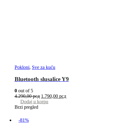
Pokloni
,
Sve za kuću
Bluetooth slusalice Y9
0
out of 5
4.290,00
рсд
1.790,00
рсд
Dodaj u korpu
Brzi pregled
-81%