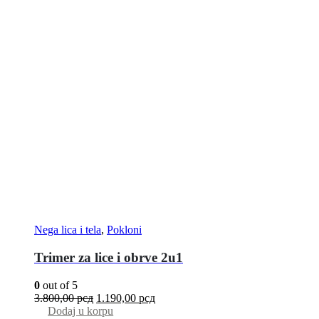
Nega lica i tela
,
Pokloni
Trimer za lice i obrve 2u1
0
out of 5
3.800,00
рсд
1.190,00
рсд
Dodaj u korpu