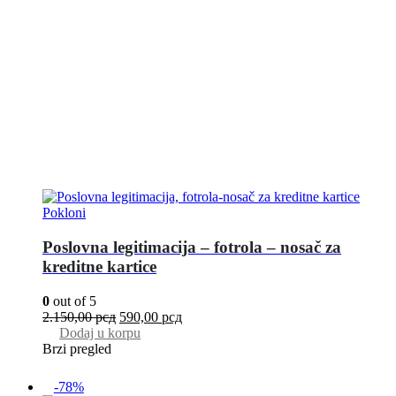
Pokloni
Poslovna legitimacija – fotrola – nosač za
kreditne kartice
0
out of 5
2.150,00
рсд
590,00
рсд
Dodaj u korpu
Brzi pregled
-78%