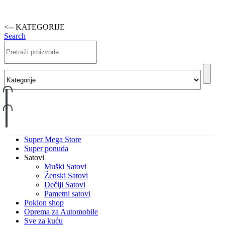
<-- KATEGORIJE
Search
Super Mega Store
Super ponuda
Satovi
Muški Satovi
Ženski Satovi
Dečiji Satovi
Pametni satovi
Poklon shop
Oprema za Automobile
Sve za kuću