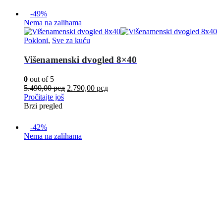
-49%
Nema na zalihama
Pokloni
,
Sve za kuću
Višenamenski dvogled 8×40
0
out of 5
5.490,00
рсд
2.790,00
рсд
Pročitajte još
Brzi pregled
-42%
Nema na zalihama