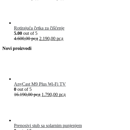
Rotirajuća četka za čišćenje
5.00
out of 5
4.600,00
рсд
2.190,00
рсд
Novi proizvodi
AnyCast M9 Plus Wi-Fi TV
0
out of 5
16.190,00
рсд
1.790,00
рсд
Prenosivi stub sa solarnim punjenjem