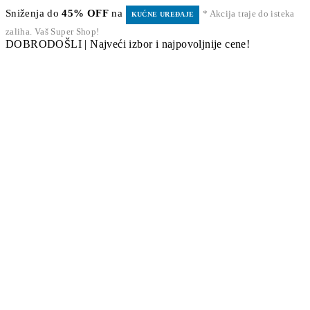
Sniženja do
45% OFF
na
* Akcija traje do isteka
KUĆNE UREĐAJE
zaliha. Vaš Super Shop!
DOBRODOŠLI | Najveći izbor i najpovoljnije cene!