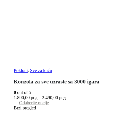
Pokloni
,
Sve za kuću
Konzola za sve uzraste sa 3000 igara
0
out of 5
1.890,00
рсд
–
2.490,00
рсд
Odaberite opcije
Brzi pregled