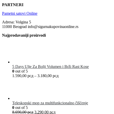
PARTNERI
Pametni satovi Online
Adresa: Volgina 5
11000 Beograd info@sigurnakupovinaonline.rs
Najprodavaniji proizvodi
5 Days Ulje Za Bolji Volumen i Brži Rast Kose
0
out of 5
1.590,00
рсд
–
3.180,00
рсд
Teleskopski mop za multifunkcionalno čišćenje
0
out of 5
8.690,00
рсд
3.290,00
рсд