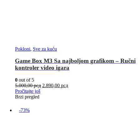
Pokloni
,
Sve za kuću
Game Box M3 Sa najboljom grafikom – Ručni
kontroler video igara
0
out of 5
5.000,00
рсд
2.890,00
рсд
Pročitajte još
Brzi pregled
-73%