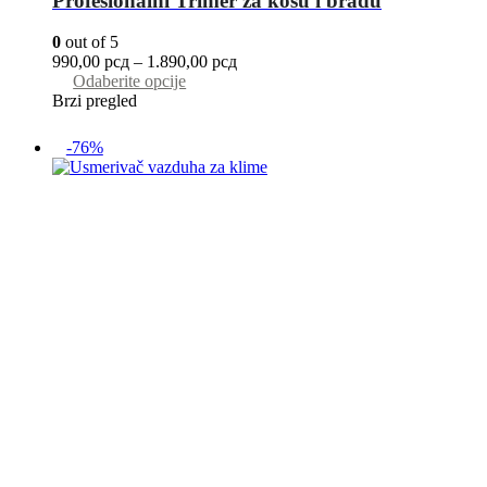
Profesionalni Trimer za kosu i bradu
0
out of 5
990,00
рсд
–
1.890,00
рсд
Odaberite opcije
Brzi pregled
-76%