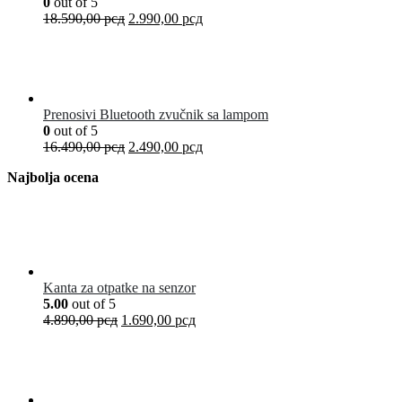
0
out of 5
18.590,00
рсд
2.990,00
рсд
Prenosivi Bluetooth zvučnik sa lampom
0
out of 5
16.490,00
рсд
2.490,00
рсд
Najbolja ocena
Kanta za otpatke na senzor
5.00
out of 5
4.890,00
рсд
1.690,00
рсд