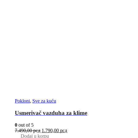
Pokloni
,
Sve za kuću
Usmerivač vazduha za klime
0
out of 5
7.490,00
рсд
1.790,00
рсд
Dodaj u korpu