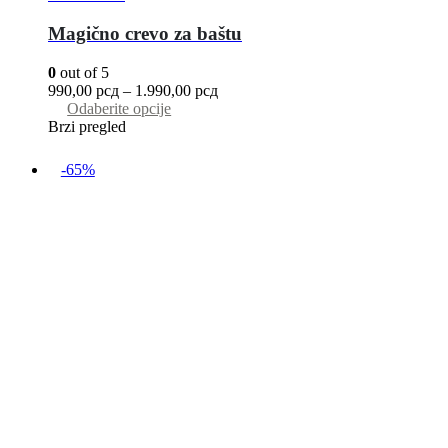
Magično crevo za baštu
0
out of 5
990,00
рсд
–
1.990,00
рсд
Odaberite opcije
Brzi pregled
-65%