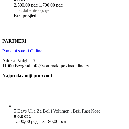
2.500,00
рсд
1.790,00
рсд
Odaberite opcije
Brzi pregled
PARTNERI
Pametni satovi Online
Adresa: Volgina 5
11000 Beograd info@sigurnakupovinaonline.rs
Najprodavaniji proizvodi
5 Days Ulje Za Bolji Volumen i Brži Rast Kose
0
out of 5
1.590,00
рсд
–
3.180,00
рсд