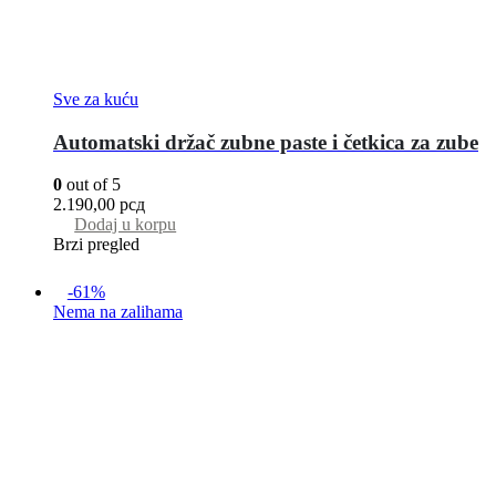
Sve za kuću
Automatski držač zubne paste i četkica za zube
0
out of 5
2.190,00
рсд
Dodaj u korpu
Brzi pregled
-61%
Nema na zalihama