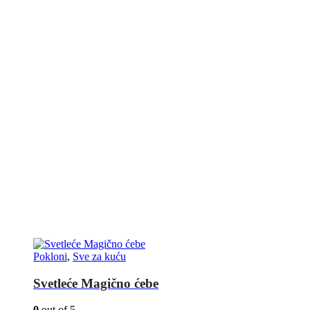
Pokloni
,
Sve za kuću
Svetleće Magično ćebe
0
out of 5