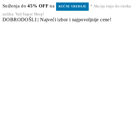
Sniženja do
45% OFF
na
* Akcija traje do isteka
KUĆNE UREĐAJE
zaliha. Vaš Super Shop!
DOBRODOŠLI | Najveći izbor i najpovoljnije cene!