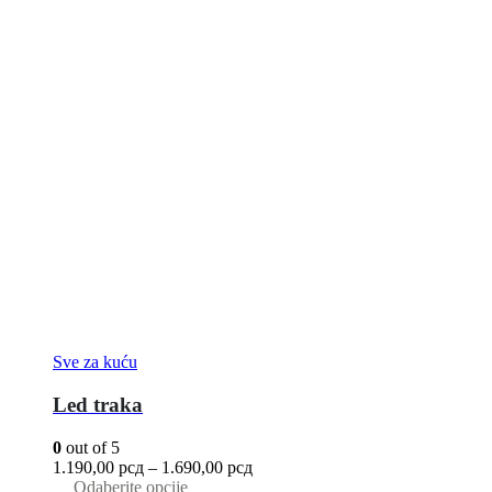
Sve za kuću
Led traka
0
out of 5
1.190,00
рсд
–
1.690,00
рсд
Odaberite opcije