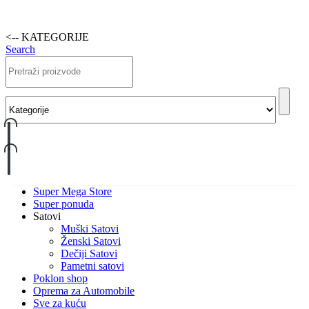
<-- KATEGORIJE
Search
Super Mega Store
Super ponuda
Satovi
Muški Satovi
Ženski Satovi
Dečiji Satovi
Pametni satovi
Poklon shop
Oprema za Automobile
Sve za kuću