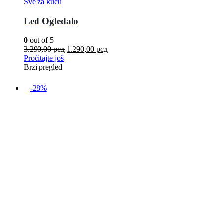
Sve za kuću
Led Ogledalo
0
out of 5
3.290,00
рсд
1.290,00
рсд
Pročitajte još
Brzi pregled
-28%