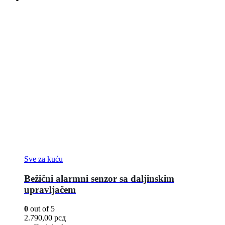
Sve za kuću
Bežični alarmni senzor sa daljinskim
upravljačem
0
out of 5
2.790,00
рсд