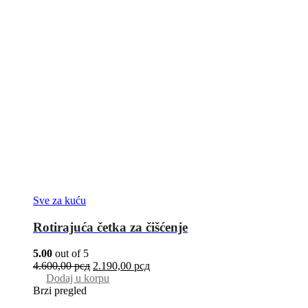
Sve za kuću
Rotirajuća četka za čišćenje
5.00
out of 5
4.600,00
рсд
2.190,00
рсд
Dodaj u korpu
Brzi pregled