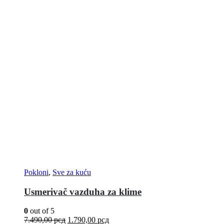
Pokloni
,
Sve za kuću
Usmerivač vazduha za klime
0
out of 5
7.490,00
рсд
1.790,00
рсд