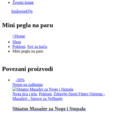
Ženski kutak
Sniženja
45%
Mini pegla na paru
Home
Shop
Pokloni
,
Sve za kuću
Mini pegla na paru
Povezani proizvodi
-56%
Nema na zalihama
Nega lica i tela
,
Pokloni
,
Zdravlje-Sport Fitnes Oprema -
Masažeri - Sprave za Vežbanje
Shiatsu Masažer za Noge i Stopala