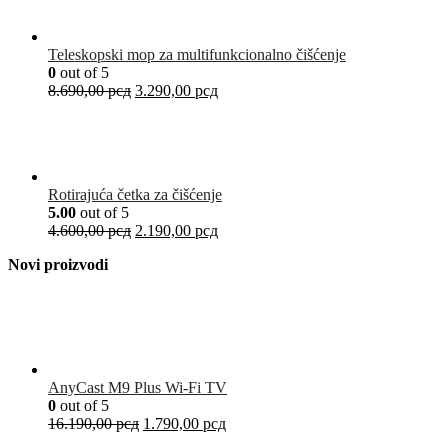
Teleskopski mop za multifunkcionalno čišćenje
0
out of 5
8.690,00
рсд
3.290,00
рсд
Rotirajuća četka za čišćenje
5.00
out of 5
4.600,00
рсд
2.190,00
рсд
Novi proizvodi
AnyCast M9 Plus Wi-Fi TV
0
out of 5
16.190,00
рсд
1.790,00
рсд