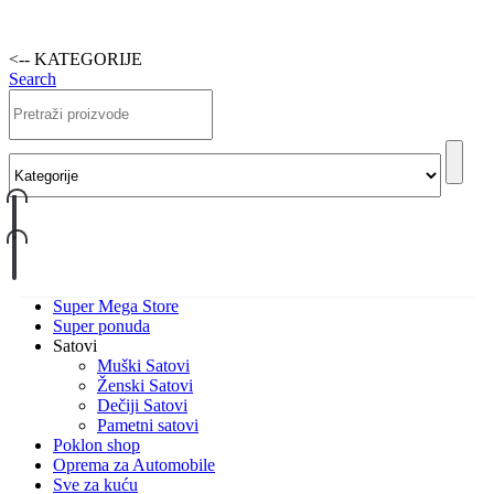
<-- KATEGORIJE
Search
Super Mega Store
Super ponuda
Satovi
Muški Satovi
Ženski Satovi
Dečiji Satovi
Pametni satovi
Poklon shop
Oprema za Automobile
Sve za kuću