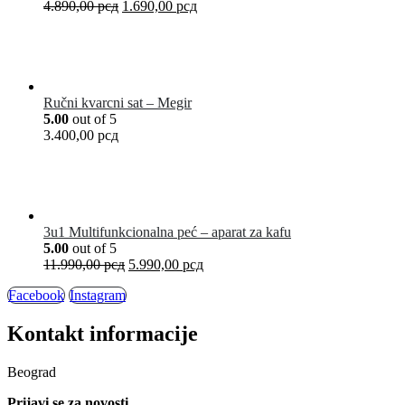
4.890,00
рсд
1.690,00
рсд
Ručni kvarcni sat – Megir
5.00
out of 5
3.400,00
рсд
3u1 Multifunkcionalna peć – aparat za kafu
5.00
out of 5
11.990,00
рсд
5.990,00
рсд
Facebook
Instagram
Kontakt informacije
Beograd
Prijavi se za novosti