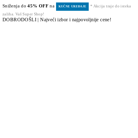
Sniženja do
45% OFF
na
* Akcija traje do isteka
KUĆNE UREĐAJE
zaliha. Vaš Super Shop!
DOBRODOŠLI | Najveći izbor i najpovoljnije cene!