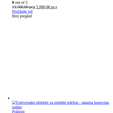
0
out of 5
13.500,00
рсд
5.990,00
рсд
Pročitajte još
Brzi pregled
Pokloni