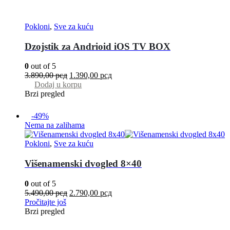
Pokloni
,
Sve za kuću
Dzojstik za Andrioid iOS TV BOX
0
out of 5
3.890,00
рсд
1.390,00
рсд
Dodaj u korpu
Brzi pregled
-49%
Nema na zalihama
Pokloni
,
Sve za kuću
Višenamenski dvogled 8×40
0
out of 5
5.490,00
рсд
2.790,00
рсд
Pročitajte još
Brzi pregled