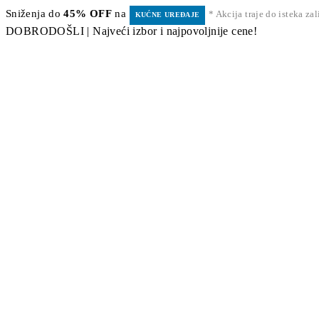
Sniženja do
45% OFF
na
* Akcija traje do isteka za
KUĆNE UREĐAJE
DOBRODOŠLI | Najveći izbor i najpovoljnije cene!