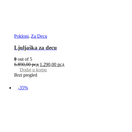
Pokloni
,
Za Decu
Ljuljaška za decu
0
out of 5
6.890,00
рсд
1.290,00
рсд
Dodaj u korpu
Brzi pregled
-35%