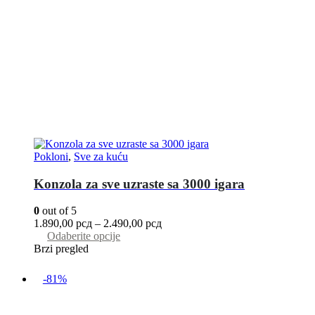
Pokloni
,
Sve za kuću
Konzola za sve uzraste sa 3000 igara
0
out of 5
1.890,00
рсд
–
2.490,00
рсд
Odaberite opcije
Brzi pregled
-81%