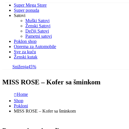
Super Mega Store
Super ponuda
Satovi
Muški Satovi
Ženski Satovi
Dečiji Satovi
Pametni satovi
Poklon shop
Oprema za Automobile
Sve za kuću
Ženski kutak
Sniženja
45%
MISS ROSE – Kofer sa šminkom
Home
Shop
Pokloni
MISS ROSE – Kofer sa šminkom