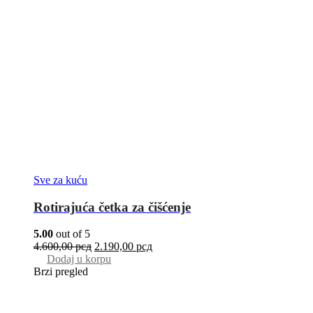
Sve za kuću
Rotirajuća četka za čišćenje
5.00
out of 5
4.600,00
рсд
2.190,00
рсд
Dodaj u korpu
Brzi pregled