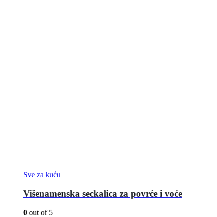
Sve za kuću
Višenamenska seckalica za povrće i voće
0
out of 5