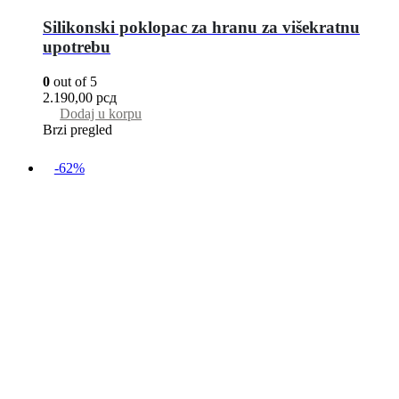
Silikonski poklopac za hranu za višekratnu
upotrebu
0
out of 5
2.190,00
рсд
Dodaj u korpu
Brzi pregled
-62%