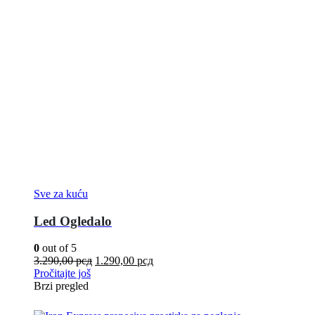
Sve za kuću
Led Ogledalo
0
out of 5
3.290,00
рсд
1.290,00
рсд
Pročitajte još
Brzi pregled