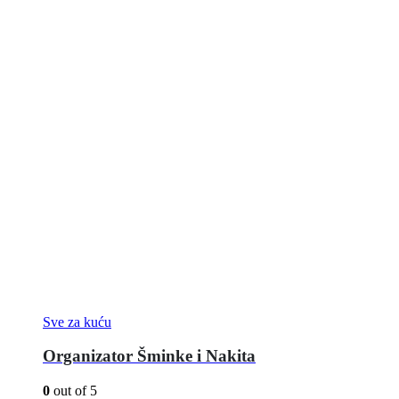
Sve za kuću
Organizator Šminke i Nakita
0
out of 5