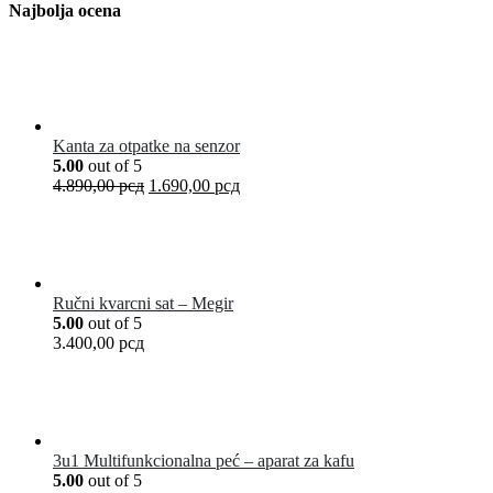
Najbolja ocena
Kanta za otpatke na senzor
5.00
out of 5
4.890,00
рсд
1.690,00
рсд
Ručni kvarcni sat – Megir
5.00
out of 5
3.400,00
рсд
3u1 Multifunkcionalna peć – aparat za kafu
5.00
out of 5