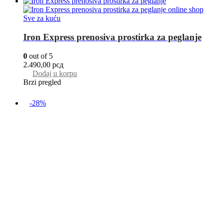
Sve za kuću
Iron Express prenosiva prostirka za peglanje
0
out of 5
2.490,00
рсд
Dodaj u korpu
Brzi pregled
-28%