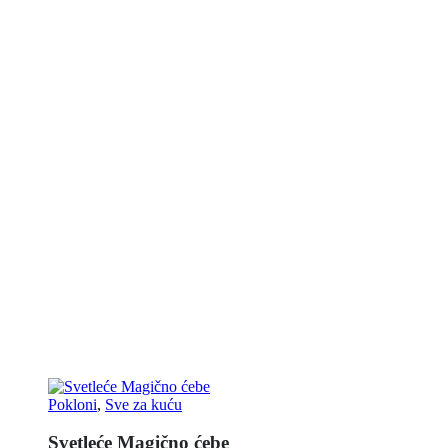
Pokloni
,
Sve za kuću
Svetleće Magično ćebe