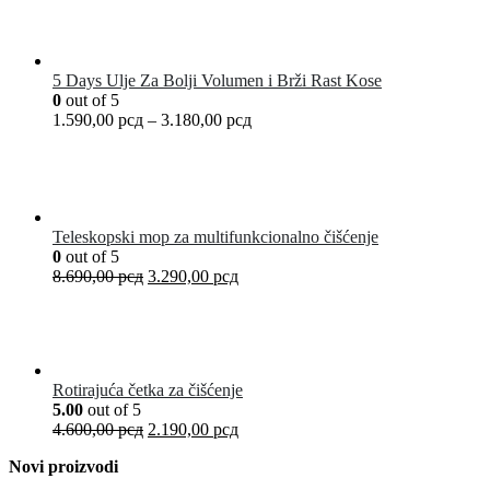
5 Days Ulje Za Bolji Volumen i Brži Rast Kose
0
out of 5
1.590,00
рсд
–
3.180,00
рсд
Teleskopski mop za multifunkcionalno čišćenje
0
out of 5
8.690,00
рсд
3.290,00
рсд
Rotirajuća četka za čišćenje
5.00
out of 5
4.600,00
рсд
2.190,00
рсд
Novi proizvodi