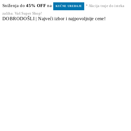
Sniženja do
45% OFF
na
* Akcija traje do isteka
KUĆNE UREĐAJE
zaliha. Vaš Super Shop!
DOBRODOŠLI | Najveći izbor i najpovoljnije cene!