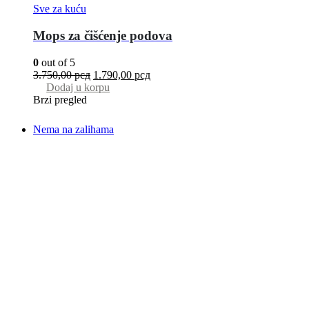
Sve za kuću
Mops za čišćenje podova
0
out of 5
3.750,00
рсд
1.790,00
рсд
Dodaj u korpu
Brzi pregled
Nema na zalihama