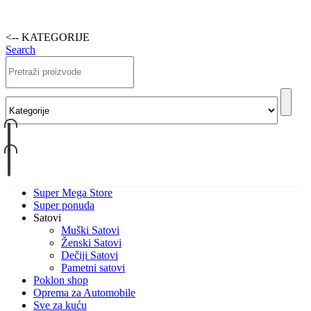
<-- KATEGORIJE
Search
Super Mega Store
Super ponuda
Satovi
Muški Satovi
Ženski Satovi
Dečiji Satovi
Pametni satovi
Poklon shop
Oprema za Automobile
Sve za kuću