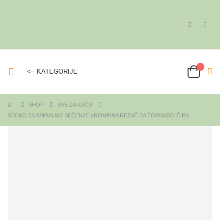
<-- KATEGORIJE
SHOP
SVE ZA KUĆU
SECKO ZA SPIRALNO SEČENJE KROMPIRA REZAČ ZA TORNADO ČIPS