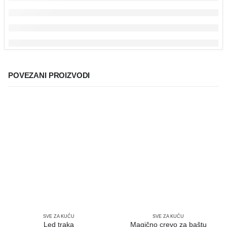
POVEZANI PROIZVODI
SVE ZA KUĆU
SVE ZA KUĆU
Led traka
Magično crevo za baštu