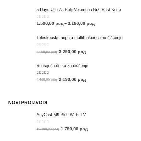
5 Days Ulje Za Bolji Volumen i Brži Rast Kose
0
out of 5
1.590,00
рсд
3.180,00
рсд
–
Teleskopski mop za multifunkcionalno čišćenje
0
out of 5
3.290,00
рсд
8.690,00
рсд
Rotirajuća četka za čišćenje
5.00
out of 5
2.190,00
рсд
4.600,00
рсд
NOVI PROIZVODI
AnyCast M9 Plus Wi-Fi TV
0
out of 5
1.790,00
рсд
16.190,00
рсд