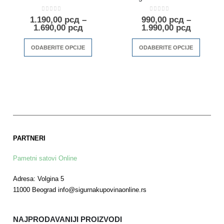
0
out of 5
0
out of 5
1.190,00
рсд
–
990,00
рсд
–
1.690,00
рсд
1.990,00
рсд
ODABERITE OPCIJE
ODABERITE OPCIJE
PARTNERI
Pametni satovi Online
Adresa: Volgina 5
11000 Beograd info@sigurnakupovinaonline.rs
NAJPRODAVANIJI PROIZVODI