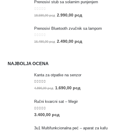
Prenosivi stub sa solarnim punjenjem
0
out of 5
2.990,00
рсд
18.590,00
рсд
Prenosivi Bluetooth zvučnik sa lampom
0
out of 5
2.490,00
рсд
16.490,00
рсд
NAJBOLJA OCENA
Kanta za otpatke na senzor
5.00
out of 5
1.690,00
рсд
4.890,00
рсд
Ručni kvarcni sat – Megir
5.00
out of 5
3.400,00
рсд
3u1 Multifunkcionalna peć – aparat za kafu