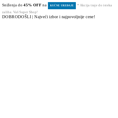
Sniženja do
45% OFF
na
* Akcija traje do isteka
KUĆNE UREĐAJE
zaliha. Vaš Super Shop!
DOBRODOŠLI | Najveći izbor i najpovoljnije cene!