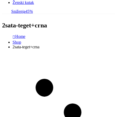
Ženski kutak
Sniženja
45%
2sata-teget+crna
Home
Shop
2sata-teget+crna