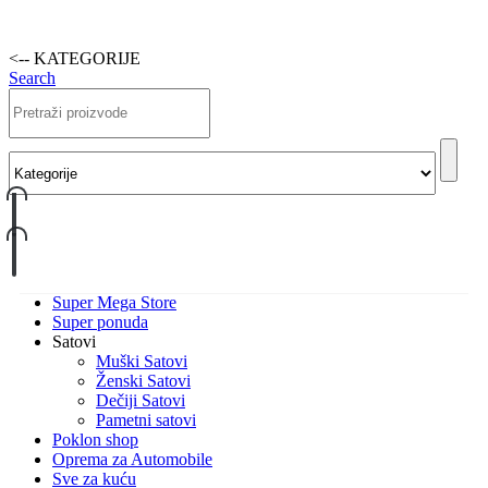
<-- KATEGORIJE
Search
Super Mega Store
Super ponuda
Satovi
Muški Satovi
Ženski Satovi
Dečiji Satovi
Pametni satovi
Poklon shop
Oprema za Automobile
Sve za kuću