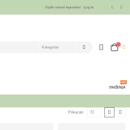
Opšti uslovi kupovine
Log In
45%
SNIŽENJA
Prikazati: