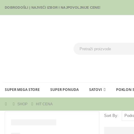
DOBRODOŠLI | NAJVEĆI IZBOR I NAJPOVOLJNIJE CENE!
SUPER MEGA STORE
SUPER PONUDA
SATOVI
POKLON 
SHOP
HIT CENA
Sort By: