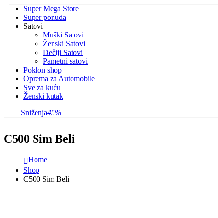
Super Mega Store
Super ponuda
Satovi
Muški Satovi
Ženski Satovi
Dečiji Satovi
Pametni satovi
Poklon shop
Oprema za Automobile
Sve za kuću
Ženski kutak
Sniženja
45%
C500 Sim Beli
Home
Shop
C500 Sim Beli