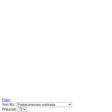
Filter
Sort By:
Prikazati: