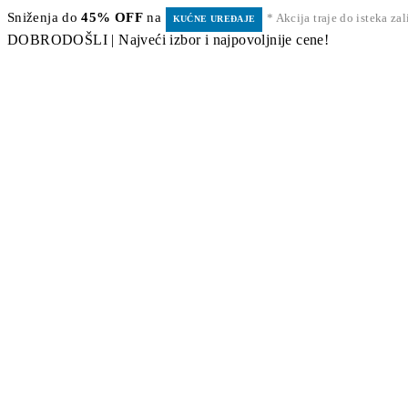
Sniženja do
45% OFF
na
* Akcija traje do isteka za
KUĆNE UREĐAJE
DOBRODOŠLI | Najveći izbor i najpovoljnije cene!