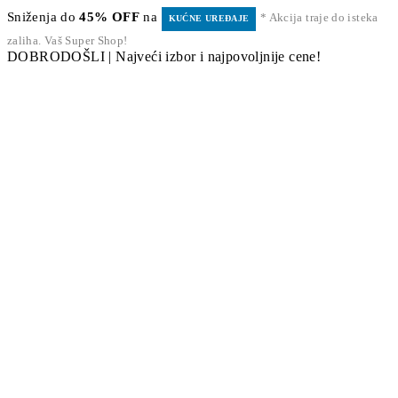
Sniženja do
45% OFF
na
* Akcija traje do isteka
KUĆNE UREĐAJE
zaliha. Vaš Super Shop!
DOBRODOŠLI | Najveći izbor i najpovoljnije cene!