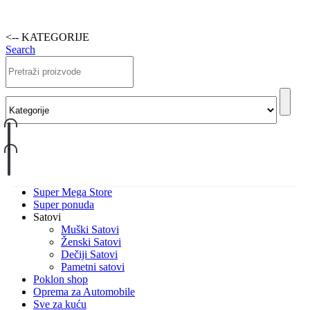
<-- KATEGORIJE
Search
Super Mega Store
Super ponuda
Satovi
Muški Satovi
Ženski Satovi
Dečiji Satovi
Pametni satovi
Poklon shop
Oprema za Automobile
Sve za kuću